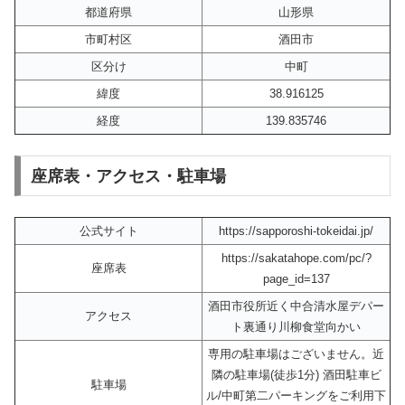
都道府県
山形県
市町村区
酒田市
区分け
中町
緯度
38.916125
経度
139.835746
座席表・アクセス・駐車場
公式サイト
https://sapporoshi-tokeidai.jp/
https://sakatahope.com/pc/?
座席表
page_id=137
酒田市役所近く中合清水屋デパー
アクセス
ト裏通り川柳食堂向かい
専用の駐車場はございません。近
隣の駐車場(徒歩1分) 酒田駐車ビ
駐車場
ル/中町第二パーキングをご利用下