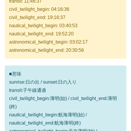
transit: 11:46:37
civil_twilight_begin: 04:16:36
civil_twilight_end: 19:16:37
nautical_twilight_begin: 03:40:53
nautical_twilight_end: 19:52:20
astronomical_twilight_begin: 03:02:17
astronomical_twilight_end: 20:30:56
■意味
sunrise:日の出 / sunset:日の入り
transit:子午線通過
civil_twilight_begin:薄明(始) / civil_twilight_end:薄明
(終)
nautical_twilight_begin:航海薄明(始) /
nautical_twilight_end:航海薄明(終)