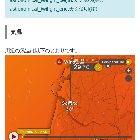
astronomical_twilight_begin:天文薄明(始) /
astronomical_twilight_end:天文薄明(終)
気温
周辺の気温は以下のとおりです。