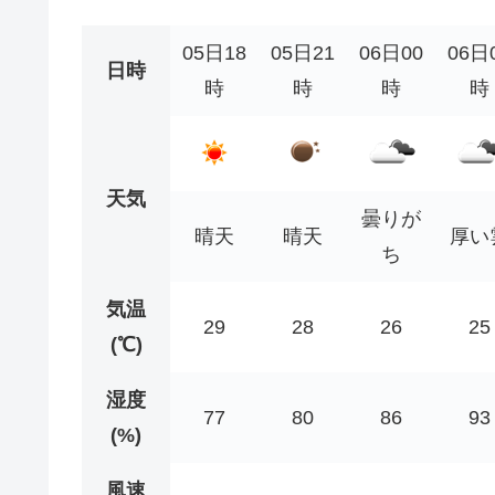
05日18
05日21
06日00
06日
日時
時
時
時
時
天気
曇りが
晴天
晴天
厚い
ち
気温
29
28
26
25
(℃)
湿度
77
80
86
93
(%)
風速