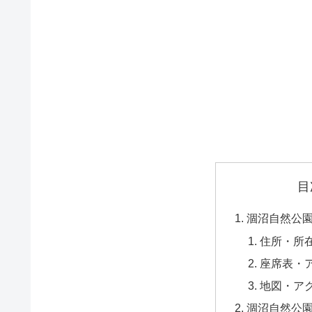
目
涸沼自然公
住所・所
座席表・
地図・ア
涸沼自然公