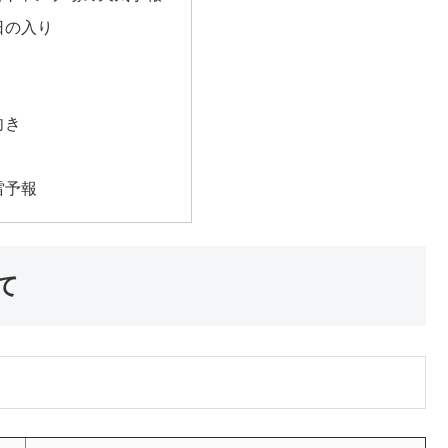
日の入り
向き
雷予報
て