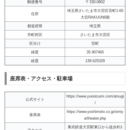
郵便番号
〒330-0802
埼玉県さいたま市大宮区宮町1-60
住所
大宮RAKUUN6階
都道府県
埼玉県
市町村区
さいたま市大宮区
区分け
宮町
緯度
35.907465
経度
139.625329
座席表・アクセス・駐車場
https://www.yunoizumi.com/atsugi
公式サイト
/
https://www.yoshimoto.co.jp/omiy
座席表
a/theater.php
東武鉄道大宮駅東口から徒歩約1