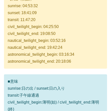
sunrise: 04:53:32
sunset: 18:41:09
transit: 11:47:20
civil_twilight_begin: 04:25:50
civil_twilight_end: 19:08:50
nautical_twilight_begin: 03:52:16
nautical_twilight_end: 19:42:24
astronomical_twilight_begin: 03:16:34
astronomical_twilight_end: 20:18:06
■意味
sunrise:日の出 / sunset:日の入り
transit:子午線通過
civil_twilight_begin:薄明(始) / civil_twilight_end:薄明
(終)