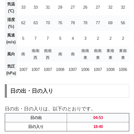
気温
33
33
31
29
27
26
27
32
32
(℃)
湿度
62
63
70
76
78
78
77
69
56
(%)
風速
5
7
7
5
4
3
2
2
2
(m/s)
南南
南南
南南
南南
東南
東南
風向
南
南
南
西
西
東
東
東
東
気圧
1007
1007
1007
1008
1007
1006
1007
1008
1006
(hPa)
日の出・日の入り
日の出・日の入りは、以下のとおりです。
日の出
04:53
日の入り
18:40