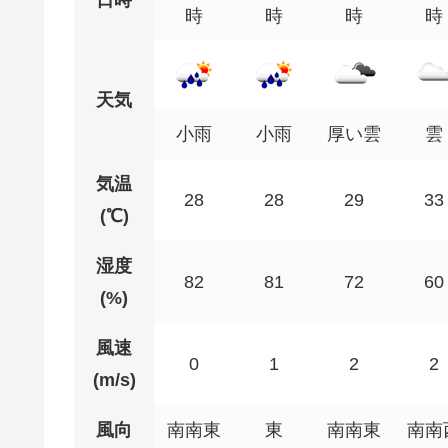
時
時
時
時
天気
小雨
小雨
厚い雲
雲
気温
28
28
29
33
(℃)
湿度
82
81
72
60
(%)
風速
0
1
2
2
(m/s)
風向
南南東
東
南南東
南南