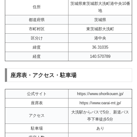
茨城県東茨城郡大洗町港中央10番
住所
地
都道府県
茨城県
市町村区
東茨城郡大洗町
区分け
港中央
緯度
36.31035
経度
140.570789
座席表・アクセス・駐車場
公式サイト
https://www.ohorikouen.jp/
座席表
https://www.oarai-mt.jp/
大洗駅からバスで5分、新道バス
アクセス
亭下車徒歩5分
駐車場
あり