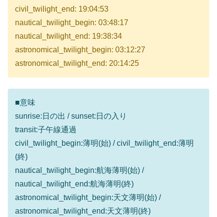
civil_twilight_end: 19:04:53
nautical_twilight_begin: 03:48:17
nautical_twilight_end: 19:38:34
astronomical_twilight_begin: 03:12:27
astronomical_twilight_end: 20:14:25
■意味
sunrise:日の出 / sunset:日の入り
transit:子午線通過
civil_twilight_begin:薄明(始) / civil_twilight_end:薄明
(終)
nautical_twilight_begin:航海薄明(始) /
nautical_twilight_end:航海薄明(終)
astronomical_twilight_begin:天文薄明(始) /
astronomical_twilight_end:天文薄明(終)