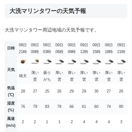
大洗マリンタワーの天気予報
大洗マリンタワー周辺地域の天気予報です。
08日
09日
09日
09日
09日
09日
09日
09日
09日
日時
21時
00時
03時
06時
09時
12時
15時
18時
21時
天気
薄い
曇り
厚い
厚い
厚い
厚い
厚い
厚い
晴天
雲
がち
雲
雲
雲
雲
雲
雲
気温
28
27
25
26
29
29
30
27
26
(℃)
湿度
76
79
83
79
66
61
60
74
80
(%)
風速
2
2
1
1
2
4
4
4
3
(m/s)