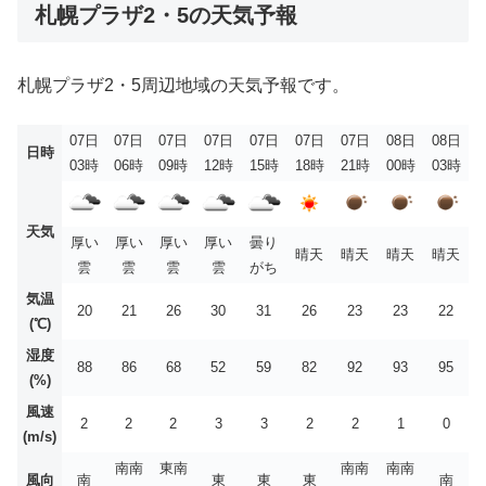
札幌プラザ2・5の天気予報
札幌プラザ2・5周辺地域の天気予報です。
07日
07日
07日
07日
07日
07日
07日
08日
08日
日時
03時
06時
09時
12時
15時
18時
21時
00時
03時
天気
厚い
厚い
厚い
厚い
曇り
晴天
晴天
晴天
晴天
雲
雲
雲
雲
がち
気温
20
21
26
30
31
26
23
23
22
(℃)
湿度
88
86
68
52
59
82
92
93
95
(%)
風速
2
2
2
3
3
2
2
1
0
(m/s)
南南
東南
南南
南南
風向
南
東
東
東
南