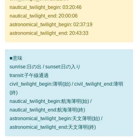
nautical_twilight_begin: 03:20:46
nautical_twilight_end: 20:00:06
astronomical_twilight_begin: 02:37:19
astronomical_twilight_end: 20:43:33
■意味
sunrise:日の出 / sunset:日の入り
transit:子午線通過
civil_twilight_begin:薄明(始) / civil_twilight_end:薄明
(終)
nautical_twilight_begin:航海薄明(始) /
nautical_twilight_end:航海薄明(終)
astronomical_twilight_begin:天文薄明(始) /
astronomical_twilight_end:天文薄明(終)