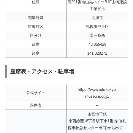
住所
目291番地山晃ハイツB1F山崎建設
工業ビル
都道府県
北海道
市町村区
札幌市中央区
区分け
南一条西
緯度
43.055429
経度
141.328272
座席表・アクセス・駐車場
https://www.edo-tokyo-
公式サイト
museum.or.jp/
座席表
–
市営地下鉄
東西線西18丁目駅下車1番出口(札
幌市救急センター出口)から出て、