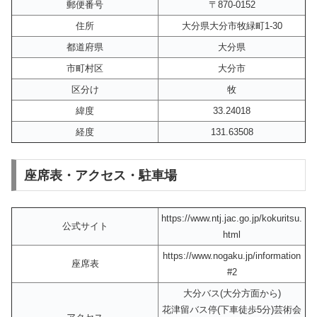
郵便番号
〒870-0152
住所
大分県大分市牧緑町1-30
都道府県
大分県
市町村区
大分市
区分け
牧
緯度
33.24018
経度
131.63508
座席表・アクセス・駐車場
https://www.ntj.jac.go.jp/kokuritsu.
公式サイト
html
https://www.nogaku.jp/information
座席表
#2
大分バス(大分方面から)
花津留バス停(下車徒歩5分)芸術会