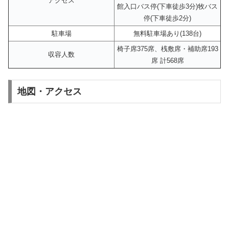
アクセス
館入口バス停(下車徒歩3分)牧バス
停(下車徒歩2分)
駐車場
無料駐車場あり(138台)
椅子席375席、桟敷席・補助席193
収容人数
席 計568席
地図・アクセス