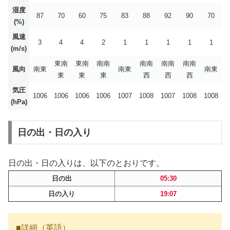
湿度
87
70
60
75
83
88
92
90
70
(%)
風速
3
4
4
2
1
1
1
1
1
(m/s)
東南
東南
南南
南南
南南
南南
風向
南東
南東
南東
東
東
東
西
西
西
気圧
1006
1006
1006
1006
1007
1008
1007
1008
1008
(hPa)
日の出・日の入り
日の出・日の入りは、以下のとおりです。
日の出
05:30
日の入り
19:07
■詳細（英語）