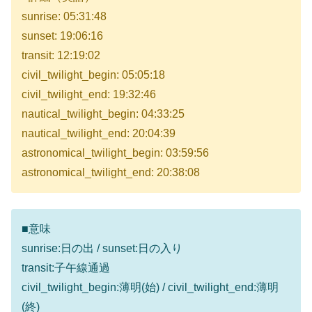
sunrise: 05:31:48
sunset: 19:06:16
transit: 12:19:02
civil_twilight_begin: 05:05:18
civil_twilight_end: 19:32:46
nautical_twilight_begin: 04:33:25
nautical_twilight_end: 20:04:39
astronomical_twilight_begin: 03:59:56
astronomical_twilight_end: 20:38:08
■意味
sunrise:日の出 / sunset:日の入り
transit:子午線通過
civil_twilight_begin:薄明(始) / civil_twilight_end:薄明
(終)