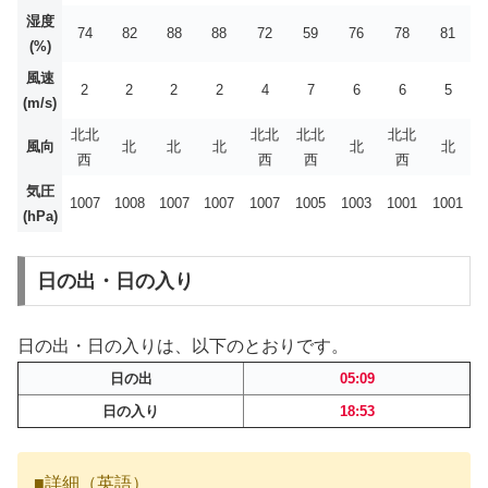
湿度
74
82
88
88
72
59
76
78
81
(%)
風速
2
2
2
2
4
7
6
6
5
(m/s)
北北
北北
北北
北北
風向
北
北
北
北
北
西
西
西
西
気圧
1007
1008
1007
1007
1007
1005
1003
1001
1001
(hPa)
日の出・日の入り
日の出・日の入りは、以下のとおりです。
日の出
05:09
日の入り
18:53
■詳細（英語）