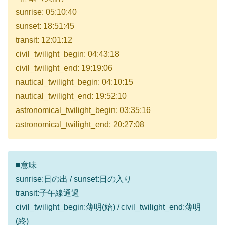
sunrise: 05:10:40
sunset: 18:51:45
transit: 12:01:12
civil_twilight_begin: 04:43:18
civil_twilight_end: 19:19:06
nautical_twilight_begin: 04:10:15
nautical_twilight_end: 19:52:10
astronomical_twilight_begin: 03:35:16
astronomical_twilight_end: 20:27:08
■意味
sunrise:日の出 / sunset:日の入り
transit:子午線通過
civil_twilight_begin:薄明(始) / civil_twilight_end:薄明
(終)