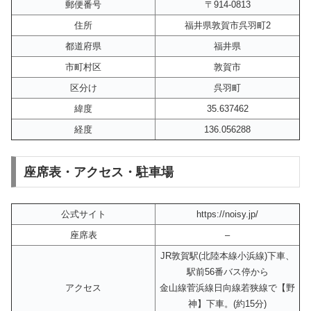
郵便番号
〒914-0813
住所
福井県敦賀市呉羽町2
都道府県
福井県
市町村区
敦賀市
区分け
呉羽町
緯度
35.637462
経度
136.056288
座席表・アクセス・駐車場
公式サイト
https://noisy.jp/
座席表
–
JR敦賀駅(北陸本線小浜線)下車、
駅前56番バス停から
アクセス
金山線菅浜線日向線若狭線で【野
神】下車。(約15分)