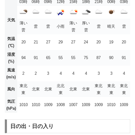
03時
06時
09時
12時
15時
18時
21時
00時
03時
天気
薄い
薄い
厚い
雲
雲
小雨
雲
晴天
雲
雲
雲
雲
気温
20
21
27
29
27
24
20
19
20
(℃)
湿度
94
91
65
55
55
75
87
90
91
(%)
風速
2
2
3
4
4
4
3
3
4
(m/s)
東北
北北
東北
東北
東北
風向
北東
北東
北東
北東
東
東
東
東
東
気圧
1010
1010
1009
1008
1007
1009
1009
1010
1009
(hPa)
日の出・日の入り