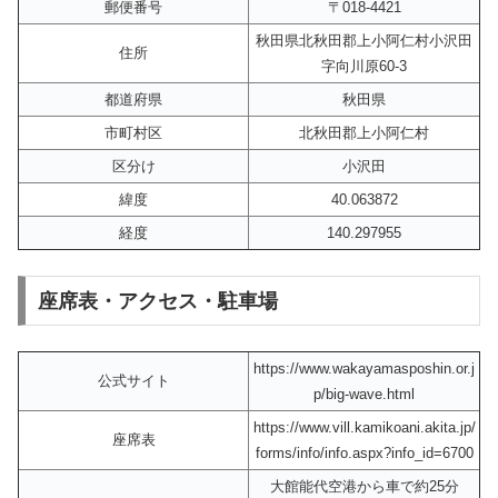
郵便番号
〒018-4421
秋田県北秋田郡上小阿仁村小沢田
住所
字向川原60-3
都道府県
秋田県
市町村区
北秋田郡上小阿仁村
区分け
小沢田
緯度
40.063872
経度
140.297955
座席表・アクセス・駐車場
https://www.wakayamasposhin.or.j
公式サイト
p/big-wave.html
https://www.vill.kamikoani.akita.jp/
座席表
forms/info/info.aspx?info_id=6700
大館能代空港から車で約25分