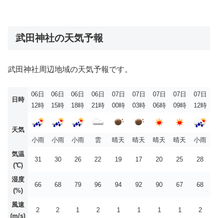
武田神社の天気予報
武田神社周辺地域の天気予報です。
06日
06日
06日
06日
07日
07日
07日
07日
07日
日時
12時
15時
18時
21時
00時
03時
06時
09時
12時
天気
小雨
小雨
小雨
雲
晴天
晴天
晴天
晴天
小雨
気温
31
30
26
22
19
17
20
25
28
(℃)
湿度
66
68
79
96
94
92
90
67
68
(%)
風速
2
2
1
2
1
1
1
1
2
(m/s)