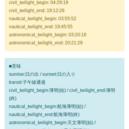
civil_twilight_begin: 04:29:19
civil_twilight_end: 19:12:28
nautical_twilight_begin: 03:55:52
nautical_twilight_end: 19:45:55
astronomical_twilight_begin: 03:20:18
astronomical_twilight_end: 20:21:29
■意味
sunrise:日の出 / sunset:日の入り
transit:子午線通過
civil_twilight_begin:薄明(始) / civil_twilight_end:薄明
(終)
nautical_twilight_begin:航海薄明(始) /
nautical_twilight_end:航海薄明(終)
astronomical_twilight_begin:天文薄明(始) /