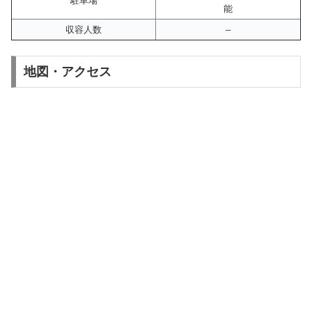
駐車場
能
収容人数
–
地図・アクセス