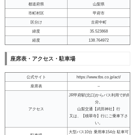
都道府県
山梨県
市町村区
甲府市
区分け
古府中町
緯度
35.523868
経度
138.764972
座席表・アクセス・駐車場
公式サイト
https://www.tbs.co.jp/act/
座席表
–
JR甲府駅(北口)からバス利用で約8
分。
アクセス
山梨交通【武田神社】行
又は、【積翠寺】行にご乗車下さ
い。
大型バス10台 乗用車154台 駐車可