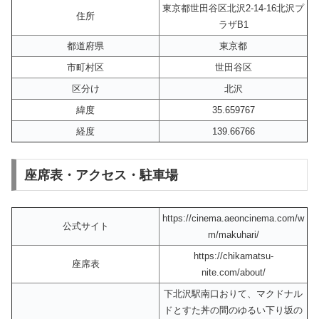
東京都世田谷区北沢2-14-16北沢プ
住所
ラザB1
都道府県
東京都
市町村区
世田谷区
区分け
北沢
緯度
35.659767
経度
139.66766
座席表・アクセス・駐車場
https://cinema.aeoncinema.com/w
公式サイト
m/makuhari/
https://chikamatsu-
座席表
nite.com/about/
下北沢駅南口おりて、マクドナル
ドとすた丼の間のゆるい下り坂の