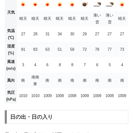
天気
薄い
薄い
晴天
晴天
晴天
晴天
晴天
晴天
晴天
雲
雲
気温
27
28
31
34
30
29
27
27
27
(℃)
湿度
91
83
63
51
59
72
78
77
73
(%)
風速
3
4
6
8
8
7
6
5
4
(m/s)
南南
風向
南
南
南
南
南
南
南
南
東
気圧
1010
1010
1009
1008
1008
1009
1009
1008
1009
(hPa)
日の出・日の入り