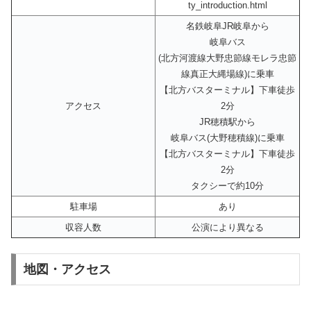
ty_introduction.html
名鉄岐阜JR岐阜から
岐阜バス
(北方河渡線大野忠節線モレラ忠節
線真正大縄場線)に乗車
【北方バスターミナル】下車徒歩
アクセス
2分
JR穂積駅から
岐阜バス(大野穂積線)に乗車
【北方バスターミナル】下車徒歩
2分
タクシーで約10分
駐車場
あり
収容人数
公演により異なる
地図・アクセス