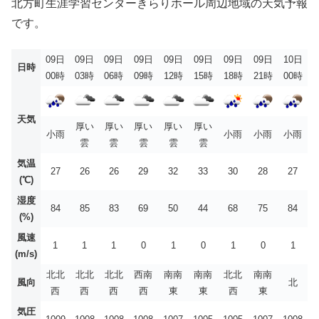
北方町生涯学習センターきらりホール周辺地域の天気予報
です。
09日
09日
09日
09日
09日
09日
09日
09日
10日
日時
00時
03時
06時
09時
12時
15時
18時
21時
00時
天気
厚い
厚い
厚い
厚い
厚い
小雨
小雨
小雨
小雨
雲
雲
雲
雲
雲
気温
27
26
26
29
32
33
30
28
27
(℃)
湿度
84
85
83
69
50
44
68
75
84
(%)
風速
1
1
1
0
1
0
1
0
1
(m/s)
北北
北北
北北
西南
南南
南南
北北
南南
風向
北
西
西
西
西
東
東
西
東
気圧