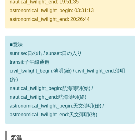
nautical_twilight_end: 19:51:35
astronomical_twilight_begin: 03:31:13
astronomical_twilight_end: 20:26:44
■意味
sunrise:日の出 / sunset:日の入り
transit:子午線通過
civil_twilight_begin:薄明(始) / civil_twilight_end:薄明
(終)
nautical_twilight_begin:航海薄明(始) /
nautical_twilight_end:航海薄明(終)
astronomical_twilight_begin:天文薄明(始) /
astronomical_twilight_end:天文薄明(終)
気温