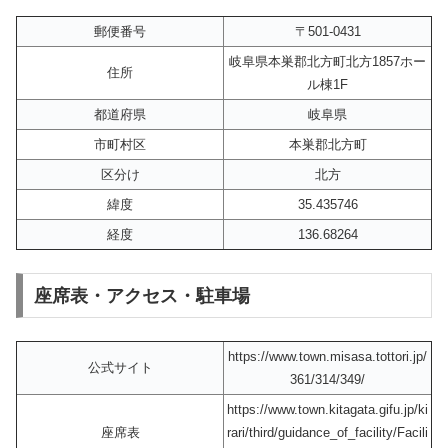
郵便番号
〒501-0431
岐阜県本巣郡北方町北方1857ホー
住所
ル棟1F
都道府県
岐阜県
市町村区
本巣郡北方町
区分け
北方
緯度
35.435746
経度
136.68264
座席表・アクセス・駐車場
https://www.town.misasa.tottori.jp/
公式サイト
361/314/349/
https://www.town.kitagata.gifu.jp/ki
座席表
rari/third/guidance_of_facility/Facili