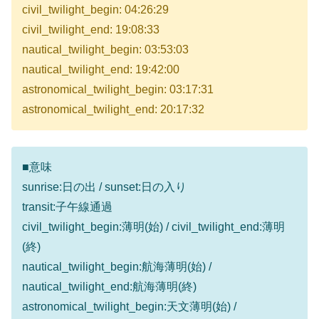
civil_twilight_begin: 04:26:29
civil_twilight_end: 19:08:33
nautical_twilight_begin: 03:53:03
nautical_twilight_end: 19:42:00
astronomical_twilight_begin: 03:17:31
astronomical_twilight_end: 20:17:32
■意味
sunrise:日の出 / sunset:日の入り
transit:子午線通過
civil_twilight_begin:薄明(始) / civil_twilight_end:薄明
(終)
nautical_twilight_begin:航海薄明(始) /
nautical_twilight_end:航海薄明(終)
astronomical_twilight_begin:天文薄明(始) /