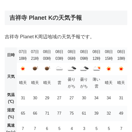
吉祥寺 Planet Kの天気予報
吉祥寺 Planet K周辺地域の天気予報です。
07日
07日
08日
08日
08日
08日
08日
08日
08日
日時
18時
21時
00時
03時
06時
09時
12時
15時
18時
天気
曇り
曇り
薄い
晴天
晴天
晴天
雲
晴天
晴天
がち
がち
雲
気温
31
30
29
27
27
30
34
34
31
(℃)
湿度
65
66
71
77
75
61
39
32
49
(%)
風速
7
7
6
5
4
3
5
5
7