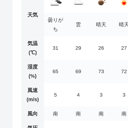
天気
曇りが
雲
晴天
晴
ち
気温
31
29
26
27
(℃)
湿度
65
69
73
72
(%)
風速
5
4
3
3
(m/s)
風向
南
南
南
南
気圧