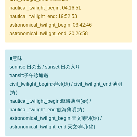
nautical_twilight_begin: 04:16:51
nautical_twilight_end: 19:52:53
astronomical_twilight_begin: 03:42:46
astronomical_twilight_end: 20:26:58
■意味
sunrise:日の出 / sunset:日の入り
transit:子午線通過
civil_twilight_begin:薄明(始) / civil_twilight_end:薄明
(終)
nautical_twilight_begin:航海薄明(始) /
nautical_twilight_end:航海薄明(終)
astronomical_twilight_begin:天文薄明(始) /
astronomical_twilight_end:天文薄明(終)