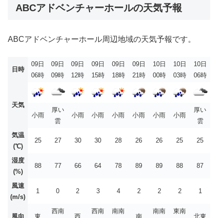
ABCアドベンチャーホールの天気予報
ABCアドベンチャーホール周辺地域の天気予報です。
09日
09日
09日
09日
09日
09日
10日
10日
10日
日時
06時
09時
12時
15時
18時
21時
00時
03時
06時
天気
厚い
厚い
小雨
小雨
小雨
小雨
小雨
小雨
小雨
雲
雲
気温
25
27
30
30
28
26
26
25
25
(℃)
湿度
88
77
66
64
78
89
89
88
87
(%)
風速
1
0
2
3
4
2
2
2
1
(m/s)
西南
西南
南南
南南
東南
風向
東
西
南
北東