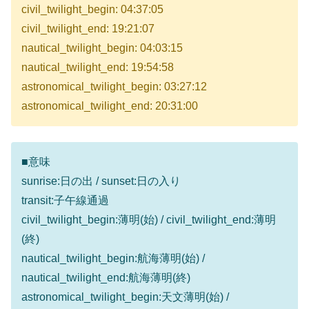
civil_twilight_begin: 04:37:05
civil_twilight_end: 19:21:07
nautical_twilight_begin: 04:03:15
nautical_twilight_end: 19:54:58
astronomical_twilight_begin: 03:27:12
astronomical_twilight_end: 20:31:00
■意味
sunrise:日の出 / sunset:日の入り
transit:子午線通過
civil_twilight_begin:薄明(始) / civil_twilight_end:薄明
(終)
nautical_twilight_begin:航海薄明(始) /
nautical_twilight_end:航海薄明(終)
astronomical_twilight_begin:天文薄明(始) /