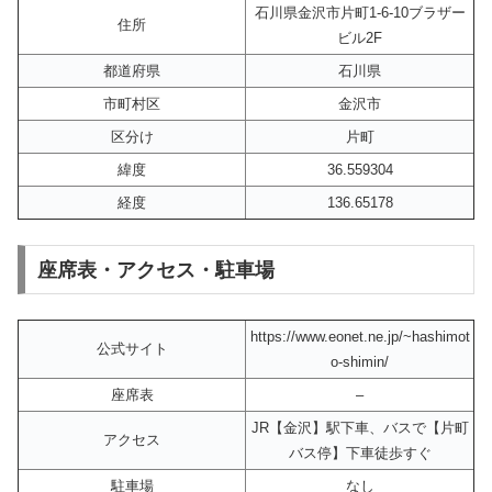
石川県金沢市片町1-6-10ブラザー
住所
ビル2F
都道府県
石川県
市町村区
金沢市
区分け
片町
緯度
36.559304
経度
136.65178
座席表・アクセス・駐車場
https://www.eonet.ne.jp/~hashimot
公式サイト
o-shimin/
座席表
–
JR【金沢】駅下車、バスで【片町
アクセス
バス停】下車徒歩すぐ
駐車場
なし