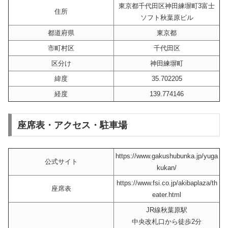
東京都千代田区神田練塀町3富士
住所
ソフト秋葉原ビル
都道府県
東京都
市町村区
千代田区
区分け
神田練塀町
緯度
35.702205
経度
139.774146
座席表・アクセス・駐車場
https://www.gakushubunka.jp/yuga
公式サイト
kukan/
https://www.fsi.co.jp/akibaplaza/th
座席表
eater.html
JR線秋葉原駅
中央改札口から徒歩2分