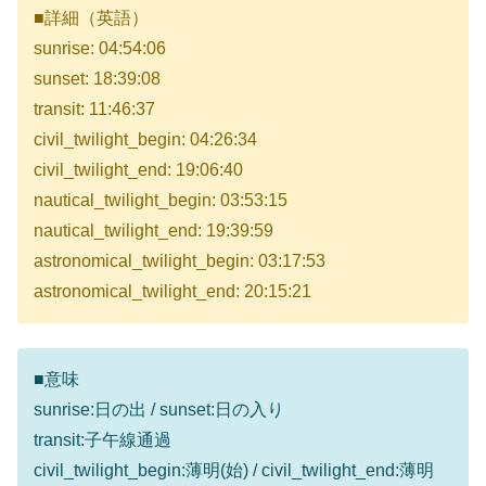
■詳細（英語）
sunrise: 04:54:06
sunset: 18:39:08
transit: 11:46:37
civil_twilight_begin: 04:26:34
civil_twilight_end: 19:06:40
nautical_twilight_begin: 03:53:15
nautical_twilight_end: 19:39:59
astronomical_twilight_begin: 03:17:53
astronomical_twilight_end: 20:15:21
■意味
sunrise:日の出 / sunset:日の入り
transit:子午線通過
civil_twilight_begin:薄明(始) / civil_twilight_end:薄明