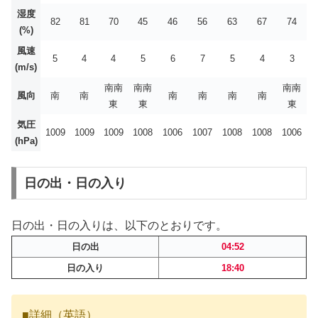
湿度
82
81
70
45
46
56
63
67
74
(%)
風速
5
4
4
5
6
7
5
4
3
(m/s)
南南
南南
南南
風向
南
南
南
南
南
南
東
東
東
気圧
1009
1009
1009
1008
1006
1007
1008
1008
1006
(hPa)
日の出・日の入り
日の出・日の入りは、以下のとおりです。
日の出
04:52
日の入り
18:40
■詳細（英語）