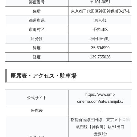
郵便番号
〒101-0051
住所
東京都千代田区神田神保町3-17-1
都道府県
東京都
市町村区
千代田区
区分け
神田神保町
緯度
35.694999
経度
139.755026
座席表・アクセス・駐車場
https://www.smt-
公式サイト
cinema.com/site/shinjuku/
座席表
–
都営新宿線三田線、東京メトロ半
蔵門線【神保町】駅A1出口
徒歩1分