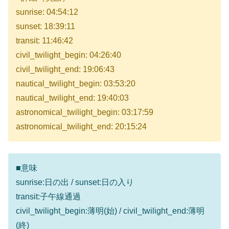
sunrise: 04:54:12
sunset: 18:39:11
transit: 11:46:42
civil_twilight_begin: 04:26:40
civil_twilight_end: 19:06:43
nautical_twilight_begin: 03:53:20
nautical_twilight_end: 19:40:03
astronomical_twilight_begin: 03:17:59
astronomical_twilight_end: 20:15:24
■意味
sunrise:日の出 / sunset:日の入り
transit:子午線通過
civil_twilight_begin:薄明(始) / civil_twilight_end:薄明
(終)