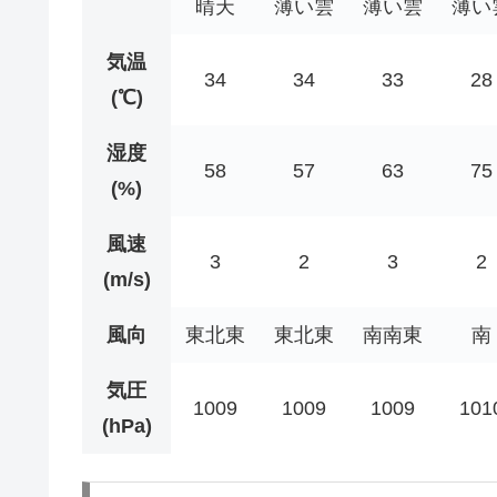
晴天
薄い雲
薄い雲
薄い
気温
34
34
33
28
(℃)
湿度
58
57
63
75
(%)
風速
3
2
3
2
(m/s)
風向
東北東
東北東
南南東
南
気圧
1009
1009
1009
101
(hPa)