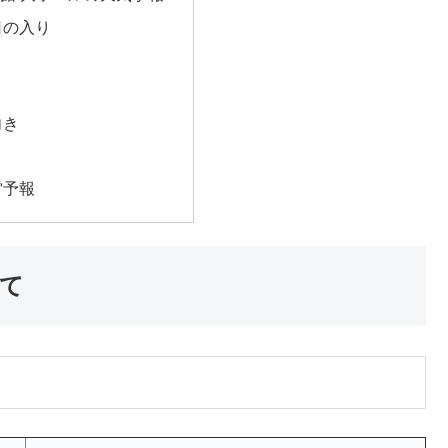
日の入り
向き
雷予報
いて