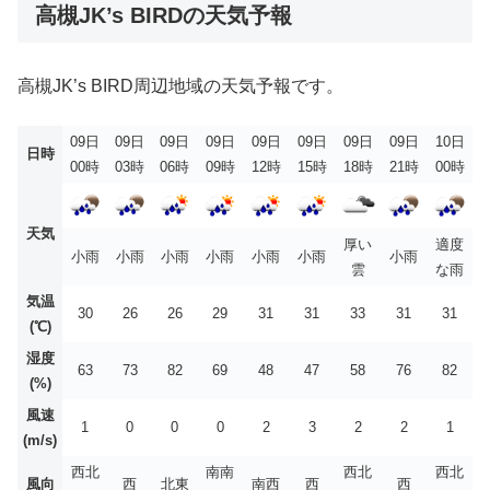
高槻JK’s BIRDの天気予報
高槻JK’s BIRD周辺地域の天気予報です。
09日
09日
09日
09日
09日
09日
09日
09日
10日
日時
00時
03時
06時
09時
12時
15時
18時
21時
00時
天気
厚い
適度
小雨
小雨
小雨
小雨
小雨
小雨
小雨
雲
な雨
気温
30
26
26
29
31
31
33
31
31
(℃)
湿度
63
73
82
69
48
47
58
76
82
(%)
風速
1
0
0
0
2
3
2
2
1
(m/s)
西北
南南
西北
西北
風向
西
北東
南西
西
西