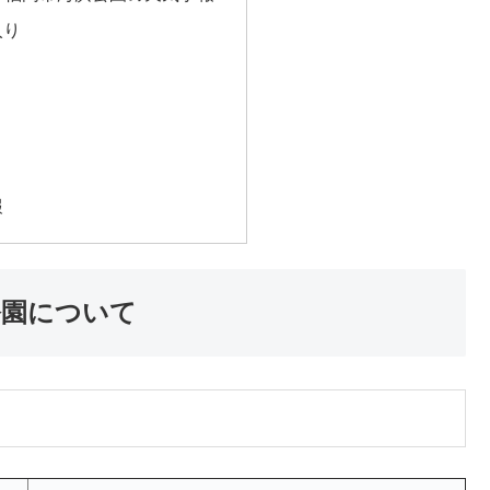
入り
報
公園について