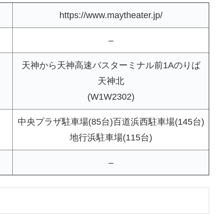
https://www.maytheater.jp/
–
天神から天神高速バスターミナル前1Aのりば
天神北
(W1W2302)
中央プラザ駐車場(85台)百道浜西駐車場(145台)
地行浜駐車場(115台)
–