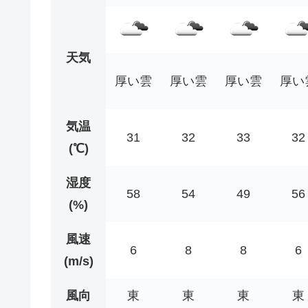
天気
厚い雲
厚い雲
厚い雲
厚い
気温
31
32
33
32
(℃)
湿度
58
54
49
56
(%)
風速
6
8
8
6
(m/s)
風向
東
東
東
東