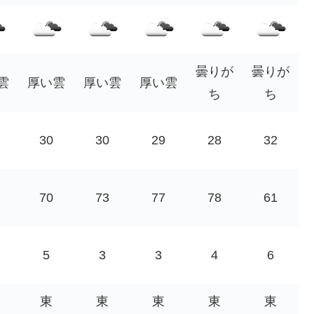
曇りが
曇りが
雲
厚い雲
厚い雲
厚い雲
ち
ち
30
30
29
28
32
70
73
77
78
61
5
3
3
4
6
東
東
東
東
東