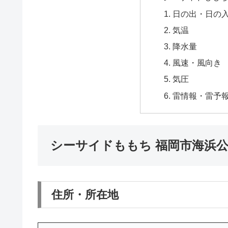
日の出・日の
気温
降水量
風速・風向き
気圧
雷情報・雷予
シーサイドももち 福岡市海浜
住所・所在地