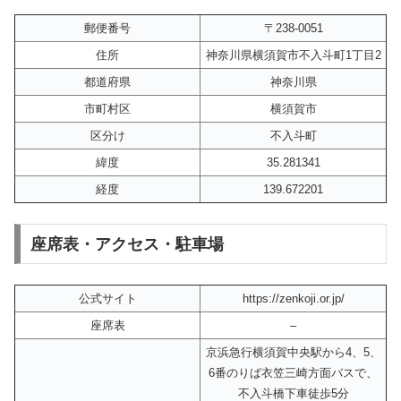
郵便番号
〒238-0051
住所
神奈川県横須賀市不入斗町1丁目2
都道府県
神奈川県
市町村区
横須賀市
区分け
不入斗町
緯度
35.281341
経度
139.672201
座席表・アクセス・駐車場
公式サイト
https://zenkoji.or.jp/
座席表
–
京浜急行横須賀中央駅から4、5、
6番のりば衣笠三崎方面バスで、
不入斗橋下車徒歩5分