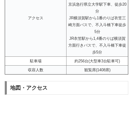
京浜急行県立大学駅下車、徒歩20
分
アクセス
JR横須賀駅から1番のりば衣笠三
崎方面バスで、不入斗橋下車徒歩
5分
JR衣笠駅から1,4番のりば横須賀
方面行きバスで、不入斗橋下車徒
歩5分
駐車場
約256台(大型車3台駐車可)
収容人数
観覧席(1408席)
地図・アクセス