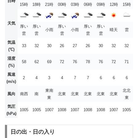
日時
15時
18時
21時
00時
03時
06時
09時
12時
15時
天気
厚い
厚い
厚い
厚い
厚い
小雨
小雨
晴天
雲
雲
雲
雲
雲
雲
気温
33
32
30
26
27
26
30
32
32
(℃)
湿度
58
62
69
72
76
78
76
72
71
(%)
風速
2
4
3
4
7
7
6
6
6
(m/s)
東南
北北
風向
南西
南
北東
北東
北東
北東
北東
東
東
気圧
1005
1005
1007
1008
1007
1008
1008
1007
1005
(hPa)
日の出・日の入り