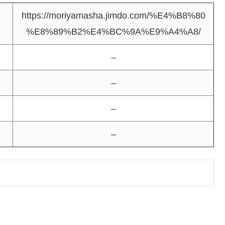
https://moriyamasha.jimdo.com/%E4%B8%80
%E8%89%B2%E4%BC%9A%E9%A4%A8/
–
–
–
–