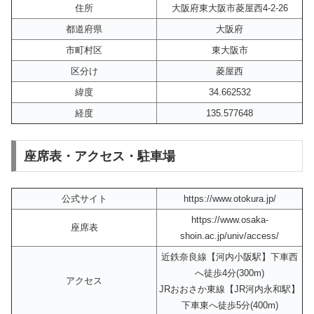
住所
大阪府東大阪市菱屋西4-2-26
都道府県
大阪府
市町村区
東大阪市
区分け
菱屋西
緯度
34.662532
経度
135.577648
座席表・アクセス・駐車場
公式サイト
https://www.otokura.jp/
https://www.osaka-
座席表
shoin.ac.jp/univ/access/
近鉄奈良線【河内小阪駅】下車西
へ徒歩4分(300m)
アクセス
JRおおさか東線【JR河内永和駅】
下車東へ徒歩5分(400m)