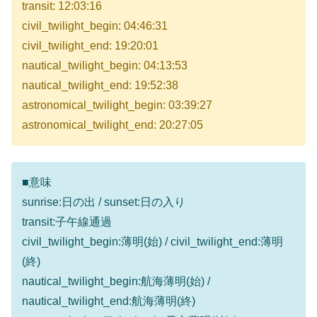
transit: 12:03:16
civil_twilight_begin: 04:46:31
civil_twilight_end: 19:20:01
nautical_twilight_begin: 04:13:53
nautical_twilight_end: 19:52:38
astronomical_twilight_begin: 03:39:27
astronomical_twilight_end: 20:27:05
■意味
sunrise:日の出 / sunset:日の入り
transit:子午線通過
civil_twilight_begin:薄明(始) / civil_twilight_end:薄明
(終)
nautical_twilight_begin:航海薄明(始) /
nautical_twilight_end:航海薄明(終)