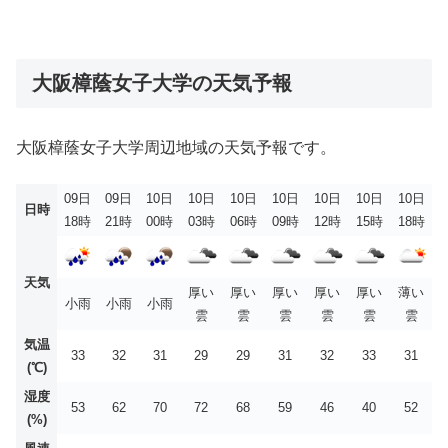
大阪樟蔭女子大学の天気予報
大阪樟蔭女子大学周辺地域の天気予報です。
09日
09日
10日
10日
10日
10日
10日
10日
10日
日時
18時
21時
00時
03時
06時
09時
12時
15時
18時
天気
厚い
厚い
厚い
厚い
厚い
薄い
小雨
小雨
小雨
雲
雲
雲
雲
雲
雲
気温
33
32
31
29
29
31
32
33
31
(℃)
湿度
53
62
70
72
68
59
46
40
52
(%)