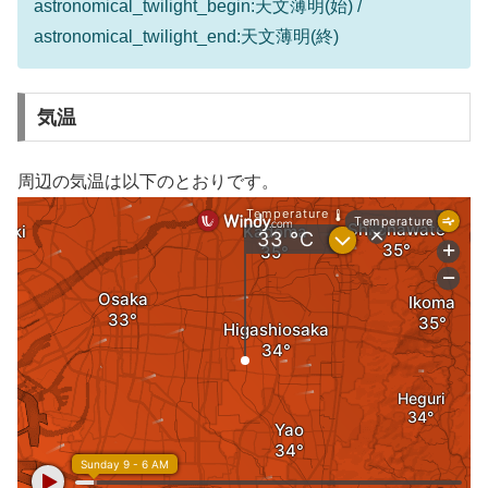
astronomical_twilight_begin:天文薄明(始) /
astronomical_twilight_end:天文薄明(終)
気温
周辺の気温は以下のとおりです。