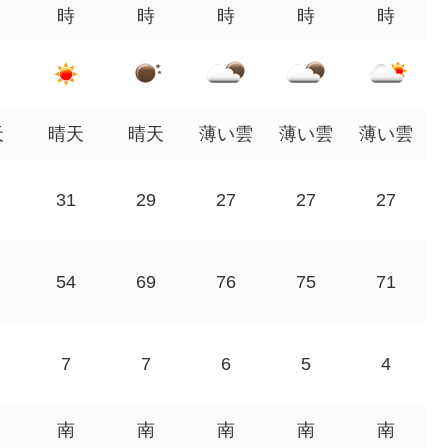
時
時
時
時
時
天
晴天
晴天
薄い雲
薄い雲
薄い雲
31
29
27
27
27
54
69
76
75
71
7
7
6
5
4
南
南
南
南
南