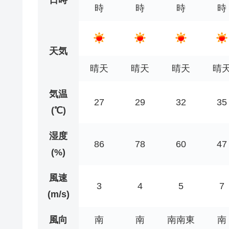
時
時
時
時
天気
晴天
晴天
晴天
晴
気温
27
29
32
35
(℃)
湿度
86
78
60
47
(%)
風速
3
4
5
7
(m/s)
風向
南
南
南南東
南