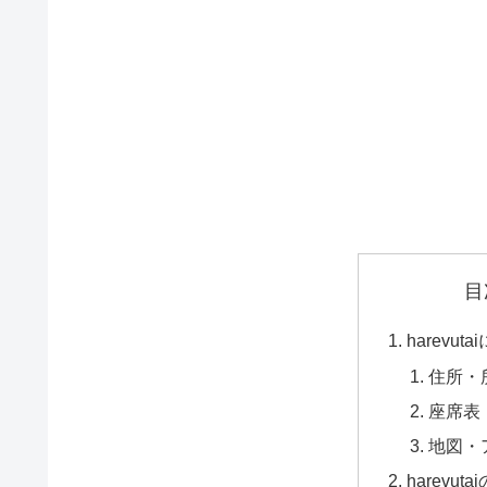
目
harevut
住所・
座席表
地図・
harevut