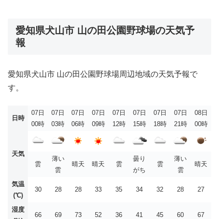
愛知県犬山市 山の田公園野球場の天気予
報
愛知県犬山市 山の田公園野球場周辺地域の天気予報で
す。
07日
07日
07日
07日
07日
07日
07日
07日
08日
日時
00時
03時
06時
09時
12時
15時
18時
21時
00時
天気
薄い
曇り
薄い
雲
晴天
晴天
雲
雲
晴天
雲
がち
雲
気温
30
28
28
33
35
34
32
28
27
(℃)
湿度
66
69
73
52
36
41
45
60
67