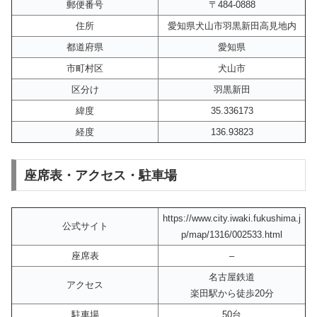
郵便番号
〒484-0888
住所
愛知県犬山市羽黒新田高見地内
都道府県
愛知県
市町村区
犬山市
区分け
羽黒新田
緯度
35.336173
経度
136.93823
座席表・アクセス・駐車場
https://www.city.iwaki.fukushima.j
公式サイト
p/map/1316/002533.html
座席表
–
名古屋鉄道
アクセス
楽田駅から徒歩20分
駐車場
50台