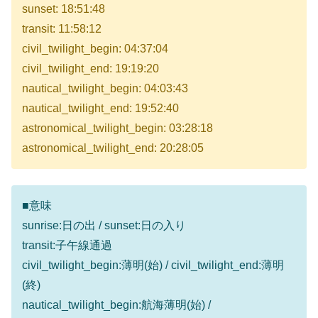
sunset: 18:51:48
transit: 11:58:12
civil_twilight_begin: 04:37:04
civil_twilight_end: 19:19:20
nautical_twilight_begin: 04:03:43
nautical_twilight_end: 19:52:40
astronomical_twilight_begin: 03:28:18
astronomical_twilight_end: 20:28:05
■意味
sunrise:日の出 / sunset:日の入り
transit:子午線通過
civil_twilight_begin:薄明(始) / civil_twilight_end:薄明
(終)
nautical_twilight_begin:航海薄明(始) /