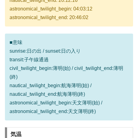
nautical_twilight_end: 20:12:16
astronomical_twilight_begin: 04:03:12
astronomical_twilight_end: 20:46:02
■意味
sunrise:日の出 / sunset:日の入り
transit:子午線通過
civil_twilight_begin:薄明(始) / civil_twilight_end:薄明
(終)
nautical_twilight_begin:航海薄明(始) /
nautical_twilight_end:航海薄明(終)
astronomical_twilight_begin:天文薄明(始) /
astronomical_twilight_end:天文薄明(終)
気温