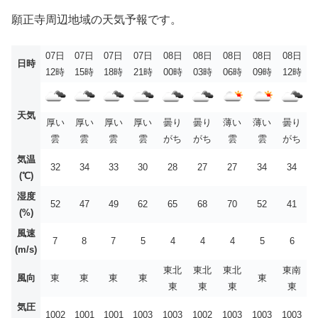
願正寺周辺地域の天気予報です。
07日
07日
07日
07日
08日
08日
08日
08日
08日
日時
12時
15時
18時
21時
00時
03時
06時
09時
12時
天気
厚い
厚い
厚い
厚い
曇り
曇り
薄い
薄い
曇り
雲
雲
雲
雲
がち
がち
雲
雲
がち
気温
32
34
33
30
28
27
27
34
34
(℃)
湿度
52
47
49
62
65
68
70
52
41
(%)
風速
7
8
7
5
4
4
4
5
6
(m/s)
東北
東北
東北
東南
風向
東
東
東
東
東
東
東
東
東
気圧
1002
1001
1001
1003
1003
1002
1003
1003
1003