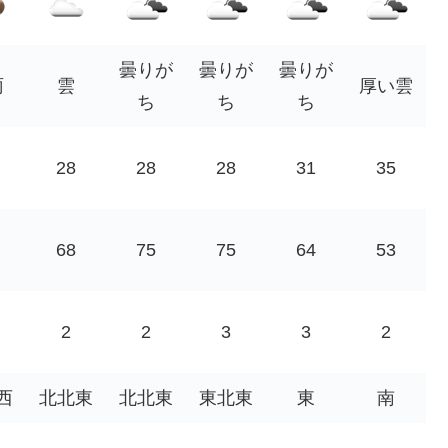
曇りが
曇りが
曇りが
雨
雲
厚い雲
ち
ち
ち
28
28
28
31
35
68
75
75
64
53
2
2
3
3
2
西
北北東
北北東
東北東
東
南