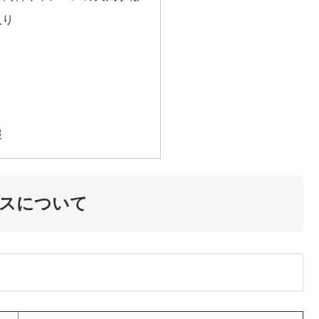
入り
報
パスについて