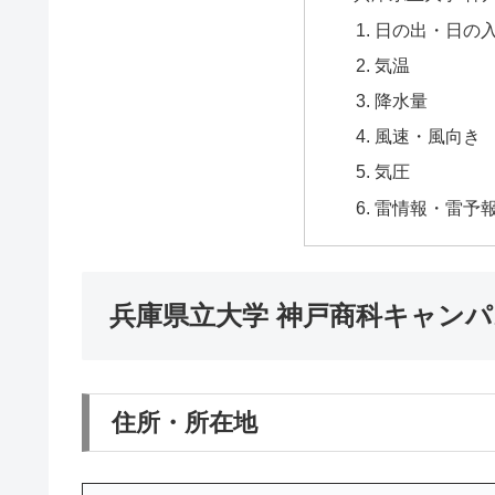
日の出・日の
気温
降水量
風速・風向き
気圧
雷情報・雷予
兵庫県立大学 神戸商科キャン
住所・所在地