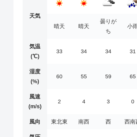
天気
曇りが
晴天
晴天
小
ち
気温
33
34
34
31
(℃)
湿度
60
55
59
65
(%)
風速
2
4
3
0
(m/s)
風向
東北東
南西
西
西南
気圧