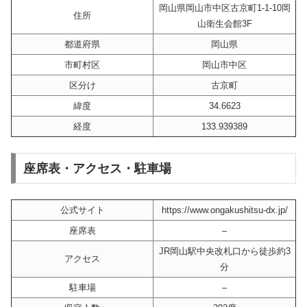
岡山県岡山市中区古京町1-1-10岡
住所
山衛生会館3F
都道府県
岡山県
市町村区
岡山市中区
区分け
古京町
緯度
34.6623
経度
133.939389
座席表・アクセス・駐車場
公式サイト
https://www.ongakushitsu-dx.jp/
座席表
–
JR岡山駅中央改札口から徒歩約3
アクセス
分
駐車場
–