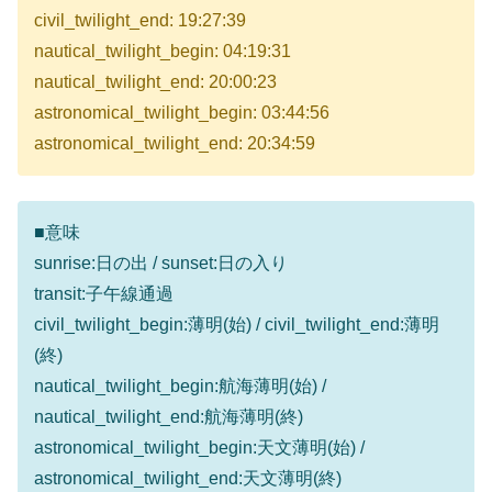
civil_twilight_end: 19:27:39
nautical_twilight_begin: 04:19:31
nautical_twilight_end: 20:00:23
astronomical_twilight_begin: 03:44:56
astronomical_twilight_end: 20:34:59
■意味
sunrise:日の出 / sunset:日の入り
transit:子午線通過
civil_twilight_begin:薄明(始) / civil_twilight_end:薄明
(終)
nautical_twilight_begin:航海薄明(始) /
nautical_twilight_end:航海薄明(終)
astronomical_twilight_begin:天文薄明(始) /
astronomical_twilight_end:天文薄明(終)