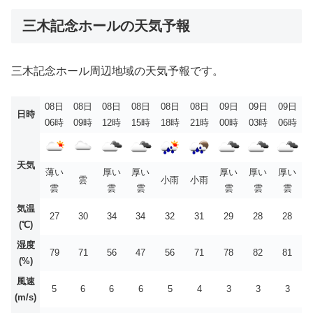
三木記念ホールの天気予報
三木記念ホール周辺地域の天気予報です。
08日
08日
08日
08日
08日
08日
09日
09日
09日
日時
06時
09時
12時
15時
18時
21時
00時
03時
06時
天気
薄い
厚い
厚い
厚い
厚い
厚い
雲
小雨
小雨
雲
雲
雲
雲
雲
雲
気温
27
30
34
34
32
31
29
28
28
(℃)
湿度
79
71
56
47
56
71
78
82
81
(%)
風速
5
6
6
6
5
4
3
3
3
(m/s)