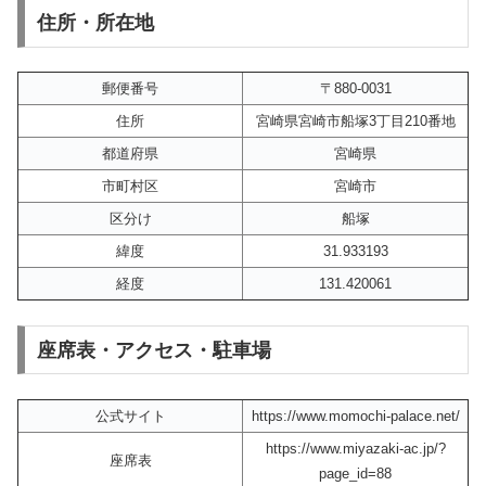
住所・所在地
郵便番号
〒880-0031
住所
宮崎県宮崎市船塚3丁目210番地
都道府県
宮崎県
市町村区
宮崎市
区分け
船塚
緯度
31.933193
経度
131.420061
座席表・アクセス・駐車場
公式サイト
https://www.momochi-palace.net/
https://www.miyazaki-ac.jp/?
座席表
page_id=88