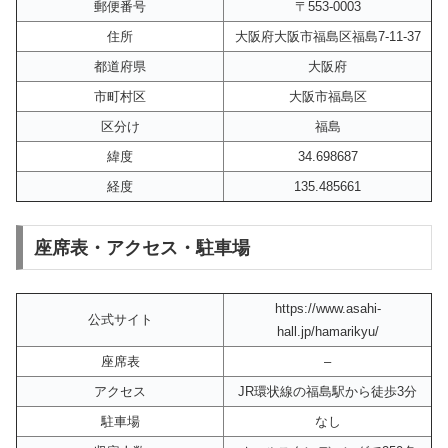
郵便番号
〒553-0003
住所
大阪府大阪市福島区福島7-11-37
都道府県
大阪府
市町村区
大阪市福島区
区分け
福島
緯度
34.698687
経度
135.485661
座席表・アクセス・駐車場
https://www.asahi-
公式サイト
hall.jp/hamarikyu/
座席表
–
アクセス
JR環状線の福島駅から徒歩3分
駐車場
なし