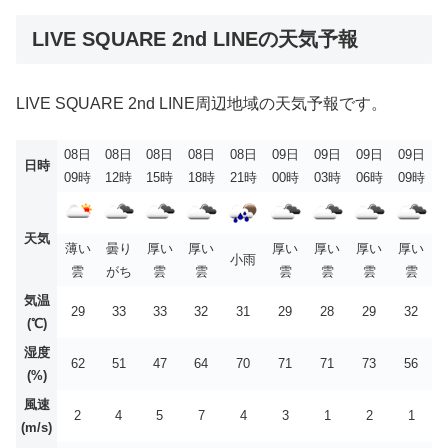
LIVE SQUARE 2nd LINEの天気予報
LIVE SQUARE 2nd LINE周辺地域の天気予報です。
08日
08日
08日
08日
08日
09日
09日
09日
09日
日時
09時
12時
15時
18時
21時
00時
03時
06時
09時
天気
薄い
曇り
厚い
厚い
厚い
厚い
厚い
厚い
小雨
雲
がち
雲
雲
雲
雲
雲
雲
気温
29
33
33
32
31
29
28
29
32
(℃)
湿度
62
51
47
64
70
71
71
73
56
(%)
風速
2
4
5
7
4
3
1
2
1
(m/s)