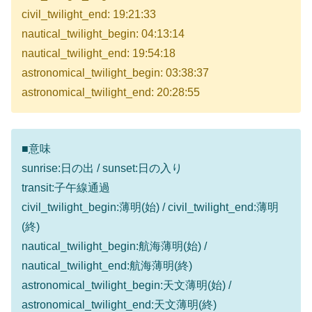
civil_twilight_end: 19:21:33
nautical_twilight_begin: 04:13:14
nautical_twilight_end: 19:54:18
astronomical_twilight_begin: 03:38:37
astronomical_twilight_end: 20:28:55
■意味
sunrise:日の出 / sunset:日の入り
transit:子午線通過
civil_twilight_begin:薄明(始) / civil_twilight_end:薄明
(終)
nautical_twilight_begin:航海薄明(始) /
nautical_twilight_end:航海薄明(終)
astronomical_twilight_begin:天文薄明(始) /
astronomical_twilight_end:天文薄明(終)