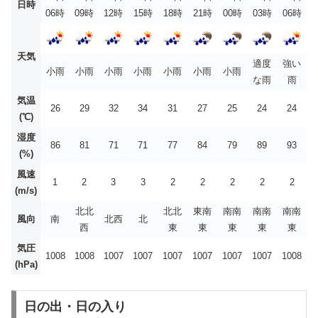
日時
06時
09時
12時
15時
18時
21時
00時
03時
06時
天気
適度
強い
小雨
小雨
小雨
小雨
小雨
小雨
小雨
な雨
雨
気温
26
29
32
34
31
27
25
24
24
(℃)
湿度
86
81
71
71
77
84
79
89
93
(%)
風速
1
2
3
3
2
2
2
2
2
(m/s)
北北
北北
東南
南南
南南
南南
風向
南
北西
北
西
東
東
東
東
東
気圧
1008
1008
1007
1007
1007
1007
1007
1007
1008
(hPa)
日の出・日の入り