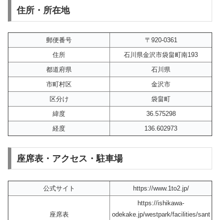
住所・所在地
郵便番号
〒920-0361
住所
石川県金沢市袋畠町南193
都道府県
石川県
市町村区
金沢市
区分け
袋畠町
緯度
36.575298
経度
136.602973
座席表・アクセス・駐車場
公式サイト
https://www.1to2.jp/
https://ishikawa-
座席表
odekake.jp/westpark/facilities/sant