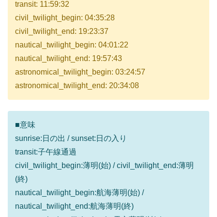
transit: 11:59:32
civil_twilight_begin: 04:35:28
civil_twilight_end: 19:23:37
nautical_twilight_begin: 04:01:22
nautical_twilight_end: 19:57:43
astronomical_twilight_begin: 03:24:57
astronomical_twilight_end: 20:34:08
■意味
sunrise:日の出 / sunset:日の入り
transit:子午線通過
civil_twilight_begin:薄明(始) / civil_twilight_end:薄明
(終)
nautical_twilight_begin:航海薄明(始) /
nautical_twilight_end:航海薄明(終)