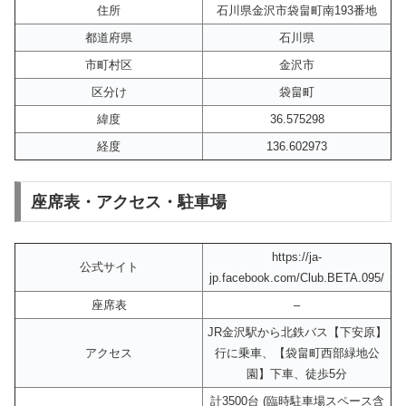
住所
石川県金沢市袋畠町南193番地
都道府県
石川県
市町村区
金沢市
区分け
袋畠町
緯度
36.575298
経度
136.602973
座席表・アクセス・駐車場
https://ja-
公式サイト
jp.facebook.com/Club.BETA.095/
座席表
–
JR金沢駅から北鉄バス【下安原】
アクセス
行に乗車、【袋畠町西部緑地公
園】下車、徒歩5分
計3500台 (臨時駐車場スペース含