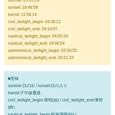
sunrise: 05:05:29
sunset: 18:46:58
transit: 11:56:14
civil_twilight_begin: 04:38:21
civil_twilight_end: 19:14:07
nautical_twilight_begin: 04:05:34
nautical_twilight_end: 19:46:54
astronomical_twilight_begin: 03:30:55
astronomical_twilight_end: 20:21:33
■意味
sunrise:日の出 / sunset:日の入り
transit:子午線通過
civil_twilight_begin:薄明(始) / civil_twilight_end:薄明
(終)
nautical_twilight_begin:航海薄明(始) /