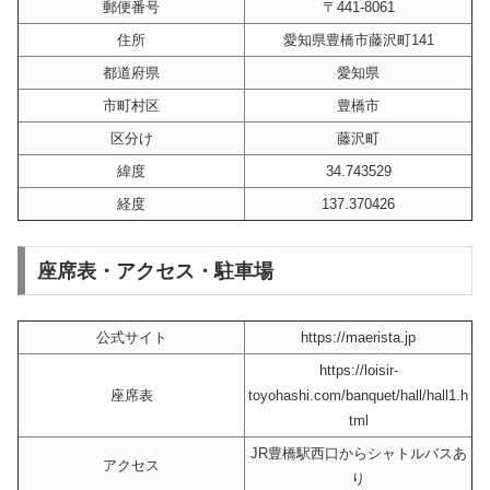
郵便番号
〒441-8061
住所
愛知県豊橋市藤沢町141
都道府県
愛知県
市町村区
豊橋市
区分け
藤沢町
緯度
34.743529
経度
137.370426
座席表・アクセス・駐車場
公式サイト
https://maerista.jp
https://loisir-
座席表
toyohashi.com/banquet/hall/hall1.h
tml
JR豊橋駅西口からシャトルバスあ
アクセス
り