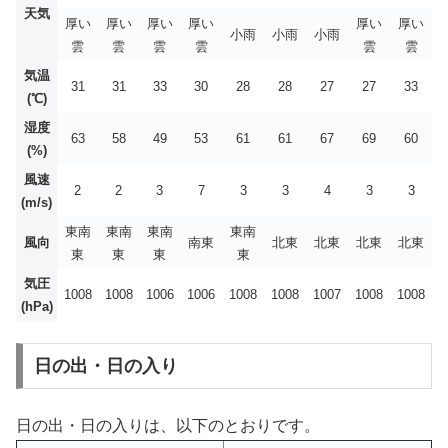
天気
厚い
厚い
厚い
厚い
厚い
厚い
小雨
小雨
小雨
雲
雲
雲
雲
雲
雲
気温
31
31
33
30
28
28
27
27
33
(℃)
湿度
63
58
49
53
61
61
67
69
60
(%)
風速
2
2
3
7
3
3
4
3
3
(m/s)
東南
東南
東南
東南
風向
南東
北東
北東
北東
北東
東
東
東
東
気圧
1008
1008
1006
1006
1008
1008
1007
1008
1008
(hPa)
日の出・日の入り
日の出・日の入りは、以下のとおりです。