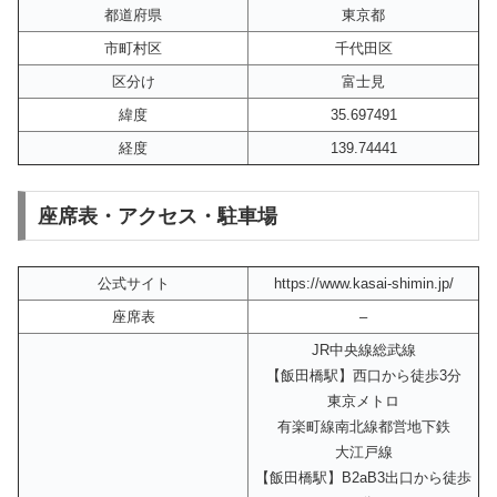
都道府県
東京都
市町村区
千代田区
区分け
富士見
緯度
35.697491
経度
139.74441
座席表・アクセス・駐車場
公式サイト
https://www.kasai-shimin.jp/
座席表
–
JR中央線総武線
【飯田橋駅】西口から徒歩3分
東京メトロ
有楽町線南北線都営地下鉄
大江戸線
【飯田橋駅】B2aB3出口から徒歩