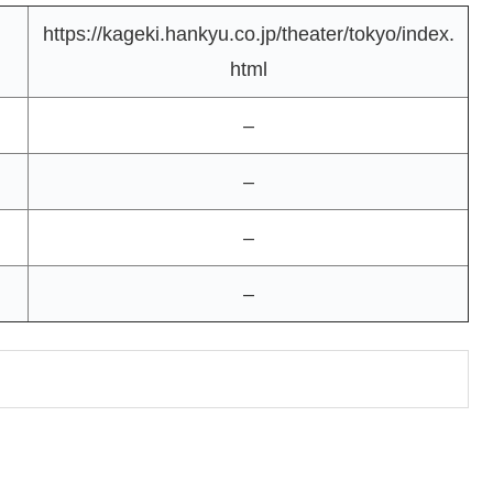
https://kageki.hankyu.co.jp/theater/tokyo/index.
html
–
–
–
–