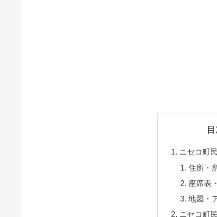
目
ニセコ町
住所・
座席表
地図・
ニセコ町