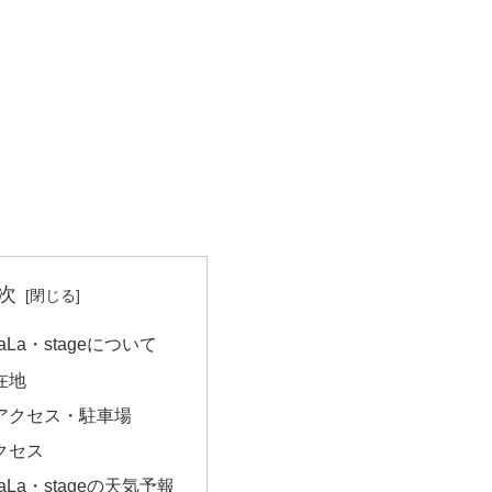
次
La・stageについて
在地
アクセス・駐車場
クセス
La・stageの天気予報