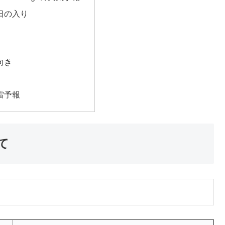
日の入り
向き
雷予報
て