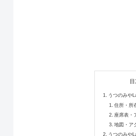
目
うつのみやLa
住所・所
座席表・
地図・ア
うつのみやLa