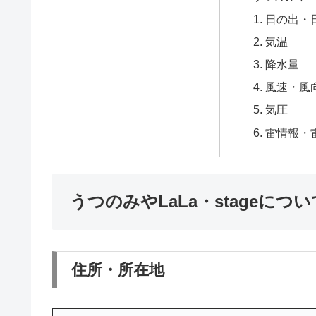
日の出・
気温
降水量
風速・風
気圧
雷情報・
うつのみやLaLa・stageについ
住所・所在地