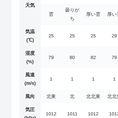
天気
曇りが
雲
厚い雲
厚い
ち
気温
25
25
25
29
(℃)
湿度
79
80
82
79
(%)
風速
1
1
1
1
(m/s)
風向
北東
北
北北東
北北
気圧
1012
1011
1012
101
(hPa)