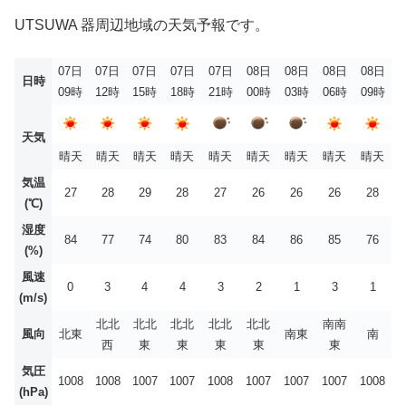
UTSUWA 器周辺地域の天気予報です。
07日
07日
07日
07日
07日
08日
08日
08日
08日
日時
09時
12時
15時
18時
21時
00時
03時
06時
09時
天気
晴天
晴天
晴天
晴天
晴天
晴天
晴天
晴天
晴天
気温
27
28
29
28
27
26
26
26
28
(℃)
湿度
84
77
74
80
83
84
86
85
76
(%)
風速
0
3
4
4
3
2
1
3
1
(m/s)
北北
北北
北北
北北
北北
南南
風向
北東
南東
南
西
東
東
東
東
東
気圧
1008
1008
1007
1007
1008
1007
1007
1007
1008
(hPa)