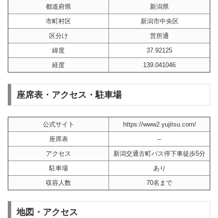
都道府県
新潟県
市町村区
新潟市中央区
区分け
営所通
緯度
37.92125
経度
139.041046
座席表・アクセス・駐車場
公式サイト
https://www2.yujitsu.com/
座席表
–
アクセス
新潟交通古町バス停下車徒歩5分
駐車場
あり
収容人数
70名まで
地図・アクセス