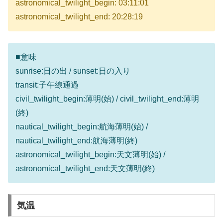
astronomical_twilight_begin: 03:11:01
astronomical_twilight_end: 20:28:19
■意味
sunrise:日の出 / sunset:日の入り
transit:子午線通過
civil_twilight_begin:薄明(始) / civil_twilight_end:薄明
(終)
nautical_twilight_begin:航海薄明(始) /
nautical_twilight_end:航海薄明(終)
astronomical_twilight_begin:天文薄明(始) /
astronomical_twilight_end:天文薄明(終)
気温