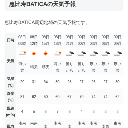
恵比寿BATICAの天気予報
恵比寿BATICA周辺地域の天気予報です。
08日
08日
08日
08日
08日
09日
09日
09日
09日
日時
09時
12時
15時
18時
21時
00時
03時
06時
09時
天気
薄い
薄い
曇り
曇り
厚い
厚い
厚い
晴天
晴天
雲
雲
がち
がち
雲
雲
雲
気温
29
31
34
30
28
27
26
27
30
(℃)
湿度
81
62
50
60
67
70
74
74
62
(%)
風速
4
5
6
7
6
4
3
2
2
(m/s)
南南
南南
南南
南南
南南
東南
風向
南
南
南東