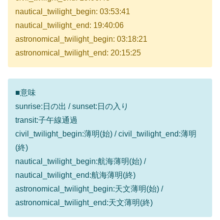
nautical_twilight_begin: 03:53:41
nautical_twilight_end: 19:40:06
astronomical_twilight_begin: 03:18:21
astronomical_twilight_end: 20:15:25
■意味
sunrise:日の出 / sunset:日の入り
transit:子午線通過
civil_twilight_begin:薄明(始) / civil_twilight_end:薄明
(終)
nautical_twilight_begin:航海薄明(始) /
nautical_twilight_end:航海薄明(終)
astronomical_twilight_begin:天文薄明(始) /
astronomical_twilight_end:天文薄明(終)