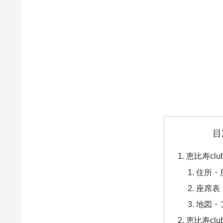
目
恵比寿clu
住所・
座席表
地図・
恵比寿clu