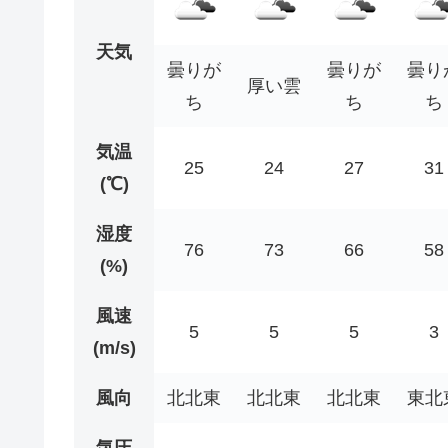
天気
曇りが
曇りが
曇り
厚い雲
ち
ち
ち
気温
25
24
27
31
(℃)
湿度
76
73
66
58
(%)
風速
5
5
5
3
(m/s)
風向
北北東
北北東
北北東
東北
気圧