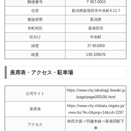
郵便番号
〒957-0053
住所
新潟県新発田市中央町4-11-7
都道府県
新潟県
市町村区
新発田市
区分け
中央町
緯度
37.951859
経度
139.326676
座席表・アクセス・駐車場
https://www.city.takahagi.ibaraki.jp
公式サイト
/page/page000106.html
https://www.city.shibata.niigata.jp/
座席表
view.rbz?ik=0&pnp=14&cd=2297
秋田方面⇒羽越本線⇒新発田駅下
アクセス
車