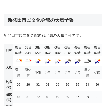
新発田市民文化会館の天気予報
新発田市民文化会館周辺地域の天気予報です。
08日
08日
08日
08日
08日
08日
09日
09日
09日
日時
06時
09時
12時
15時
18時
21時
00時
03時
06時
天気
薄い
薄い
厚い
小雨
小雨
小雨
小雨
小雨
小雨
雲
雲
雲
気温
26
28
32
31
28
26
25
24
26
(℃)
湿度
88
81
79
82
86
89
87
90
91
(%)