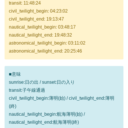
transit: 11:48:24
civil_twilight_begin: 04:23:02
civil_twilight_end: 19:13:47
nautical_twilight_begin: 03:48:17
nautical_twilight_end: 19:48:32
astronomical_twilight_begin: 03:11:02
astronomical_twilight_end: 20:25:46
■意味
sunrise:日の出 / sunset:日の入り
transit:子午線通過
civil_twilight_begin:薄明(始) / civil_twilight_end:薄明
(終)
nautical_twilight_begin:航海薄明(始) /
nautical_twilight_end:航海薄明(終)