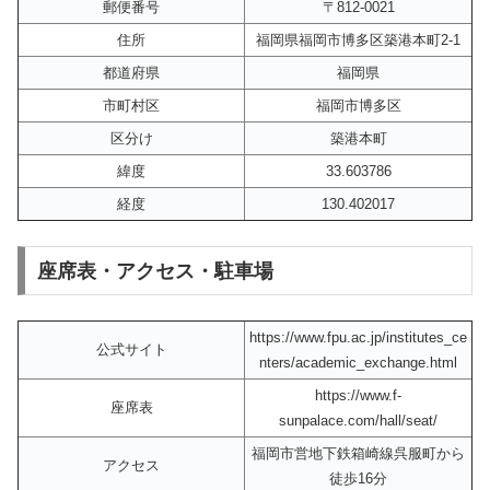
郵便番号
〒812-0021
住所
福岡県福岡市博多区築港本町2-1
都道府県
福岡県
市町村区
福岡市博多区
区分け
築港本町
緯度
33.603786
経度
130.402017
座席表・アクセス・駐車場
https://www.fpu.ac.jp/institutes_ce
公式サイト
nters/academic_exchange.html
https://www.f-
座席表
sunpalace.com/hall/seat/
福岡市営地下鉄箱崎線呉服町から
アクセス
徒歩16分