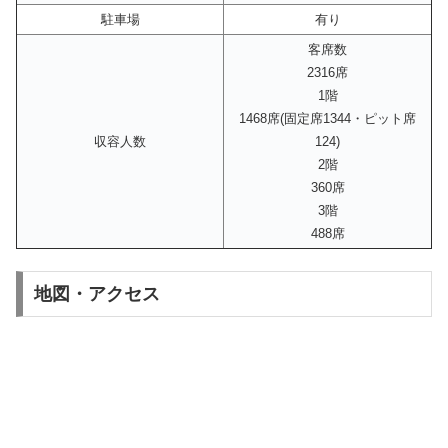
駐車場
有り
客席数
2316席
1階
1468席(固定席1344・ピット席
収容人数
124)
2階
360席
3階
488席
地図・アクセス