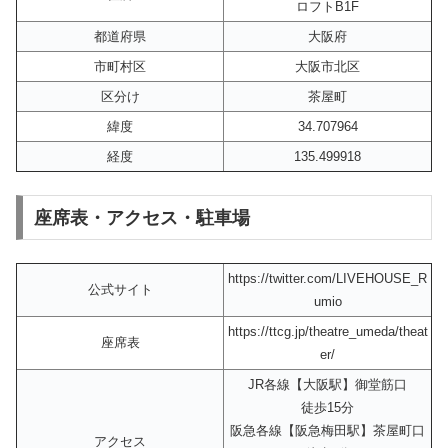
ロフトB1F
都道府県
大阪府
市町村区
大阪市北区
区分け
茶屋町
緯度
34.707964
経度
135.499918
座席表・アクセス・駐車場
https://twitter.com/LIVEHOUSE_R
公式サイト
umio
https://ttcg.jp/theatre_umeda/theat
座席表
er/
JR各線【大阪駅】御堂筋口
徒歩15分
阪急各線【阪急梅田駅】茶屋町口
アクセス