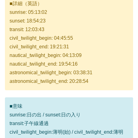
■詳細（英語）
sunrise: 05:13:02
sunset: 18:54:23
transit: 12:03:43
civil_twilight_begin: 04:45:55
civil_twilight_end: 19:21:31
nautical_twilight_begin: 04:13:09
nautical_twilight_end: 19:54:16
astronomical_twilight_begin: 03:38:31
astronomical_twilight_end: 20:28:54
■意味
sunrise:日の出 / sunset:日の入り
transit:子午線通過
civil_twilight_begin:薄明(始) / civil_twilight_end:薄明