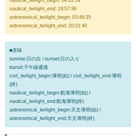
nautical_twilight_begin: 04:22:39
nautical_twilight_end: 19:57:36
astronomical_twilight_begin: 03:48:35
astronomical_twilight_end: 20:31:40
■意味
sunrise:日の出 / sunset:日の入り
transit:子午線通過
civil_twilight_begin:薄明(始) / civil_twilight_end:薄明
(終)
nautical_twilight_begin:航海薄明(始) /
nautical_twilight_end:航海薄明(終)
astronomical_twilight_begin:天文薄明(始) /
astronomical_twilight_end:天文薄明(終)