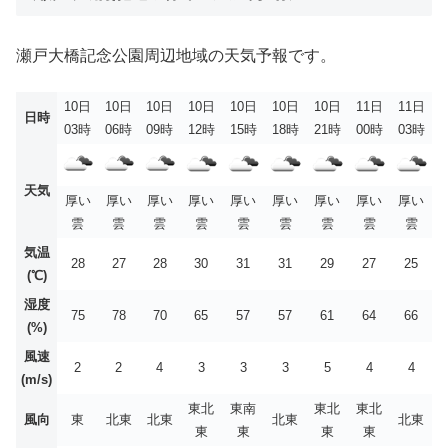
瀬戸大橋記念公園周辺地域の天気予報です。
10日
10日
10日
10日
10日
10日
10日
11日
11日
日時
03時
06時
09時
12時
15時
18時
21時
00時
03時
天気
厚い
厚い
厚い
厚い
厚い
厚い
厚い
厚い
厚い
雲
雲
雲
雲
雲
雲
雲
雲
雲
気温
28
27
28
30
31
31
29
27
25
(℃)
湿度
75
78
70
65
57
57
61
64
66
(%)
風速
2
2
4
3
3
3
5
4
4
(m/s)
東北
東南
東北
東北
風向
東
北東
北東
北東
北東
東
東
東
東