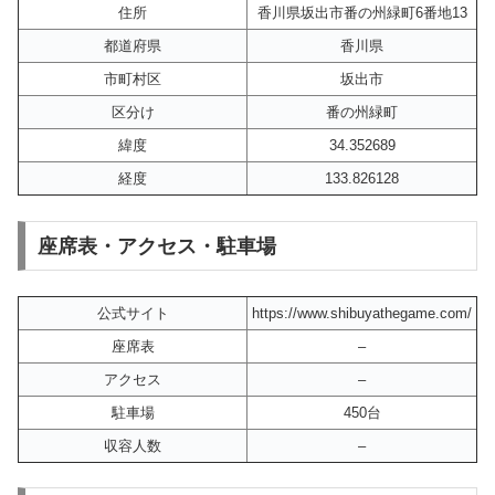
住所
香川県坂出市番の州緑町6番地13
都道府県
香川県
市町村区
坂出市
区分け
番の州緑町
緯度
34.352689
経度
133.826128
座席表・アクセス・駐車場
公式サイト
https://www.shibuyathegame.com/
座席表
–
アクセス
–
駐車場
450台
収容人数
–