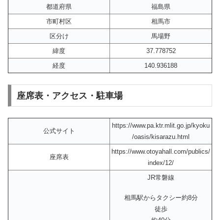
都道府県
福島県
市町村区
相馬市
区分け
馬場野
緯度
37.778752
経度
140.936188
座席表・アクセス・駐車場
https://www.pa.ktr.mlit.go.jp/kyoku
公式サイト
/oasis/kisarazu.html
https://www.otoyahall.com/publics/
座席表
index/12/
JR常磐線
相馬駅からタクシー約8分
徒歩