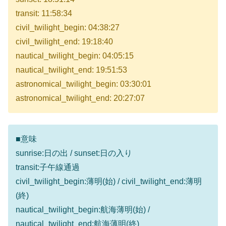
transit: 11:58:34
civil_twilight_begin: 04:38:27
civil_twilight_end: 19:18:40
nautical_twilight_begin: 04:05:15
nautical_twilight_end: 19:51:53
astronomical_twilight_begin: 03:30:01
astronomical_twilight_end: 20:27:07
■意味
sunrise:日の出 / sunset:日の入り
transit:子午線通過
civil_twilight_begin:薄明(始) / civil_twilight_end:薄明
(終)
nautical_twilight_begin:航海薄明(始) /
nautical_twilight_end:航海薄明(終)