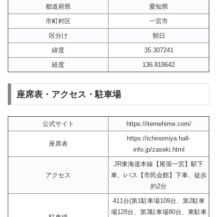
都道府県
愛知県
市町村区
一宮市
区分け
朝日
緯度
35.307241
経度
136.818642
座席表・アクセス・駐車場
公式サイト
https://itemehime.com/
https://ichinomiya.hall-
座席表
info.jp/zaseki.html
JR東海道本線【尾張一宮】駅下
アクセス
車、iバス【市民会館】下車、徒歩
約2分
411台(第1駐車場109台、第2駐車
場128台、第3駐車場80台、東駐車