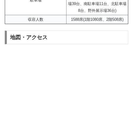
駐車場
場39台、南駐車場11台、北駐車場
8台、野外展示場36台)
収容人数
1588席(1階1080席、2階508席)
地図・アクセス