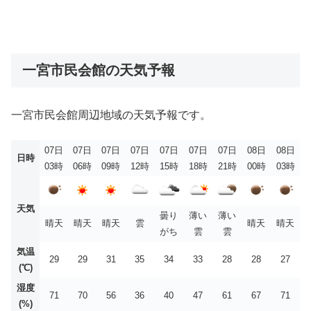
一宮市民会館の天気予報
一宮市民会館周辺地域の天気予報です。
07日
07日
07日
07日
07日
07日
07日
08日
08日
日時
03時
06時
09時
12時
15時
18時
21時
00時
03時
天気
曇り
薄い
薄い
晴天
晴天
晴天
雲
晴天
晴天
がち
雲
雲
気温
29
29
31
35
34
33
28
28
27
(℃)
湿度
71
70
56
36
40
47
61
67
71
(%)