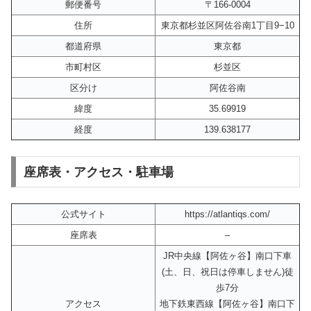
郵便番号
〒166-0004
住所
東京都杉並区阿佐谷南1丁目9−10
都道府県
東京都
市町村区
杉並区
区分け
阿佐谷南
緯度
35.69919
経度
139.638177
座席表・アクセス・駐車場
公式サイト
https://atlantiqs.com/
座席表
–
JR中央線【阿佐ヶ谷】南口下車
(土、日、祝日は停車しません)徒
歩7分
アクセス
地下鉄東西線【阿佐ヶ谷】南口下